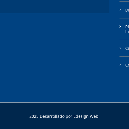
D
R
In
C
C
2025 Desarrollado por Edesign Web.