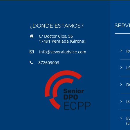
SERV
¿DONDE ESTAMOS?
C/ Doctor Clos, 56
17491 Peralada (Girona)
R
info@severaladvice.com
872609003
L
D
I
E
(E