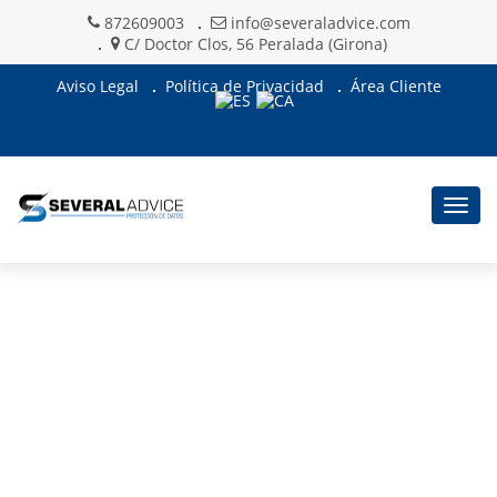
872609003
info@severaladvice.com
C/ Doctor Clos, 56 Peralada (Girona)
Aviso Legal
Política de Privacidad
Área Cliente
Togg
navig