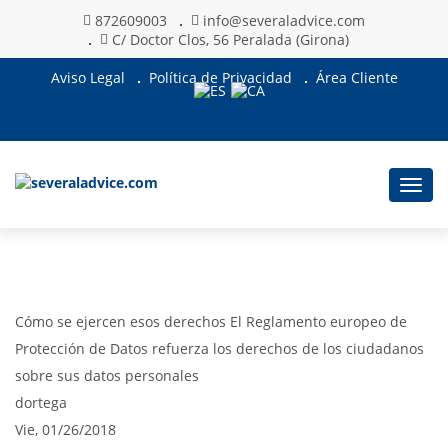
872609003
info@severaladvice.com
C/ Doctor Clos, 56 Peralada (Girona)
Aviso Legal
Política de Privacidad
Área Cliente
Togg
navig
Cómo se ejercen esos derechos El Reglamento europeo de
Protección de Datos refuerza los derechos de los ciudadanos
sobre sus datos personales
dortega
Vie, 01/26/2018