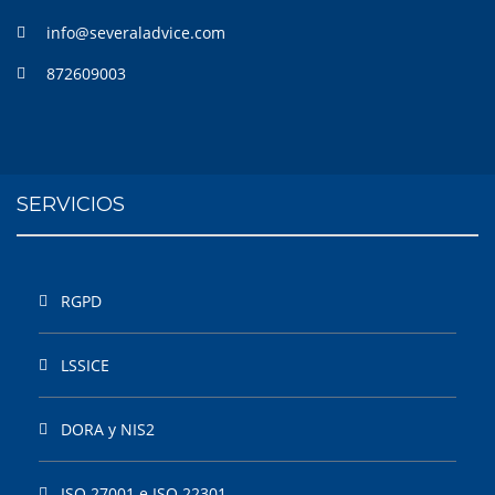
info@severaladvice.com
872609003
SERVICIOS
RGPD
LSSICE
DORA y NIS2
ISO 27001 e ISO 22301