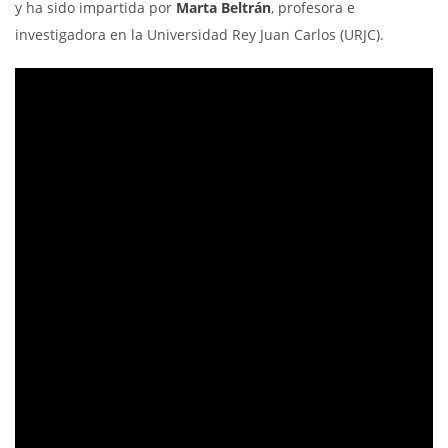
y ha sido impartida por
Marta Beltrán
, profesora e
investigadora en la Universidad Rey Juan Carlos (URJC).