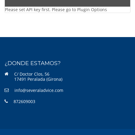
Please set API key first. Please go to Plugin Options
¿DONDE ESTAMOS?
C/ Doctor Clos, 56
17491 Peralada (Girona)
info@severaladvice.com
872609003