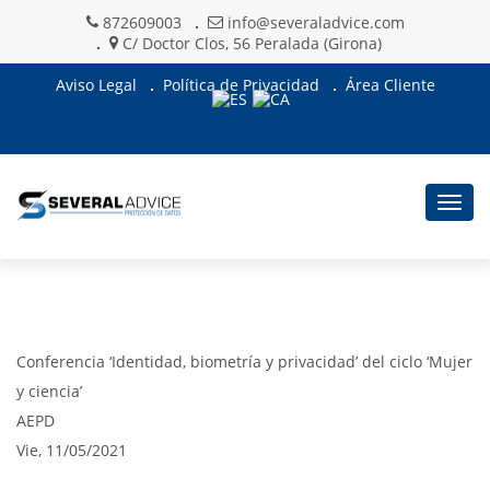
872609003
info@severaladvice.com
C/ Doctor Clos, 56 Peralada (Girona)
Aviso Legal
Política de Privacidad
Área Cliente
Togg
navig
Conferencia ‘Identidad, biometría y privacidad’ del ciclo ‘Mujer
y ciencia’
AEPD
Vie, 11/05/2021