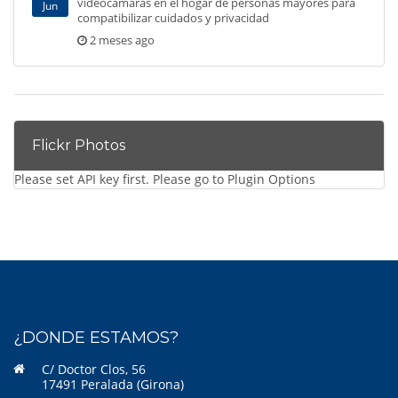
videocámaras en el hogar de personas mayores para
Jun
compatibilizar cuidados y privacidad
2 meses ago
Flickr Photos
Please set API key first. Please go to Plugin Options
¿DONDE ESTAMOS?
C/ Doctor Clos, 56
17491 Peralada (Girona)