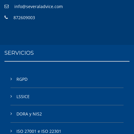
info@severaladvice.com
872609003
SERVICIOS
RGPD
LSSICE
DORA y NIS2
ISO 27001 e ISO 22301