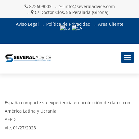
872609003
info@severaladvice.com
C/ Doctor Clos, 56 Peralada (Girona)
Aviso Legal
Política de Privacidad
Área Cliente
Togg
navig
España comparte su experiencia en protección de datos con
América Latina y Ucrania
AEPD
Vie, 01/27/2023