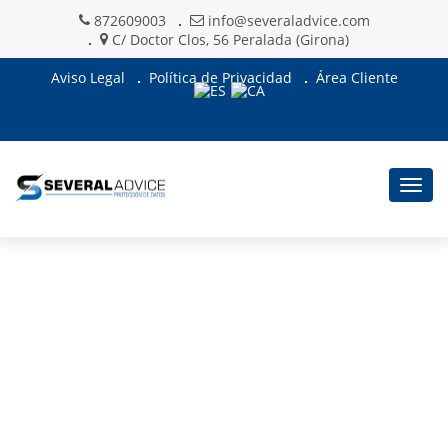
872609003
info@severaladvice.com
C/ Doctor Clos, 56 Peralada (Girona)
Aviso Legal
Política de Privacidad
Área Cliente
Togg
navig