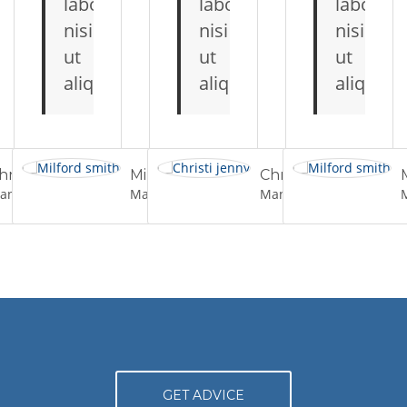
laboris
laboris
laboris
nisi
nisi
nisi
ut
ut
ut
aliquip.
aliquip.
aliquip.
hristi jenny
Milford smith
Christi jenny
anchester
Manchester
Manchester
GET ADVICE