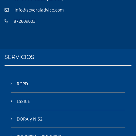
info@severaladvice.com
872609003
SERVICIOS
RGPD
LSSICE
DORA y NIS2