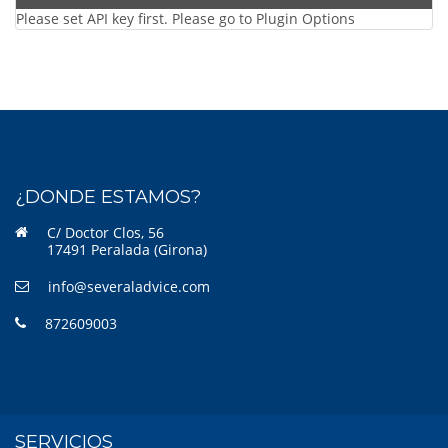
Please set API key first. Please go to Plugin Options
¿DONDE ESTAMOS?
C/ Doctor Clos, 56
17491 Peralada (Girona)
info@severaladvice.com
872609003
SERVICIOS