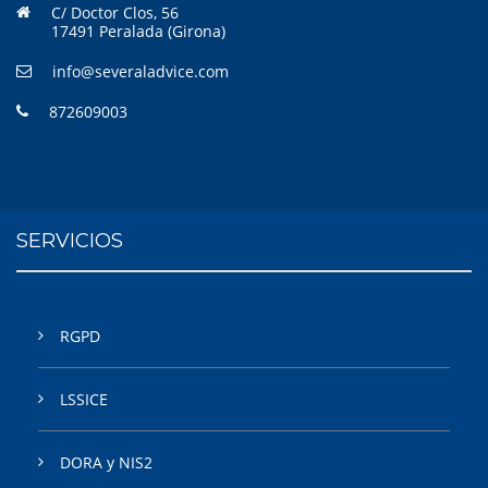
C/ Doctor Clos, 56
17491 Peralada (Girona)
info@severaladvice.com
872609003
SERVICIOS
RGPD
LSSICE
DORA y NIS2