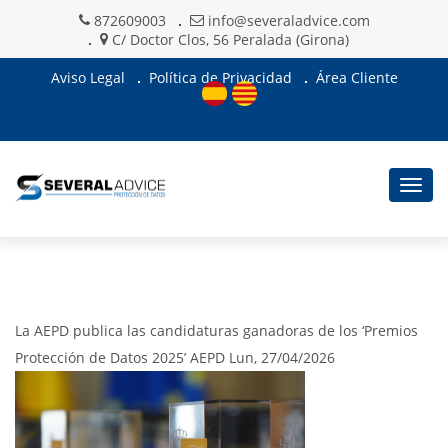
872609003
info@severaladvice.com
C/ Doctor Clos, 56 Peralada (Girona)
Aviso Legal
Política de Privacidad
Área Cliente
Togg
navig
La AEPD publica las candidaturas ganadoras de los ‘Premios
Protección de Datos 2025’ AEPD Lun, 27/04/2026