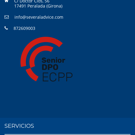
C/ Doctor Clos, 56
17491 Peralada (Girona)
info@severaladvice.com
872609003
SERVICIOS