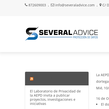
872609003
info@severaladvice.com
C/ D
La AEPD 
Noticias AEPD
dortega
Mié, 10
El Laboratorio de Privacidad de
la AEPD invita a publicar
16 de O
proyectos, investigaciones e
iniciativas
El d