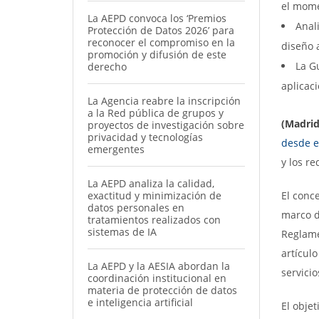
el mome
La AEPD convoca los ‘Premios
Anali
Protección de Datos 2026’ para
reconocer el compromiso en la
diseño 
promoción y difusión de este
La G
derecho
aplicaci
La Agencia reabre la inscripción
a la Red pública de grupos y
(Madrid
proyectos de investigación sobre
privacidad y tecnologías
desde e
emergentes
y los r
La AEPD analiza la calidad,
exactitud y minimización de
El conc
datos personales en
marco d
tratamientos realizados con
sistemas de IA
Reglame
artícul
La AEPD y la AESIA abordan la
servicio
coordinación institucional en
materia de protección de datos
e inteligencia artificial
El objet