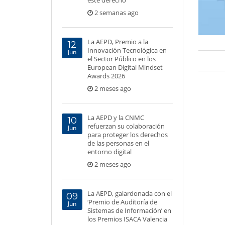
este derecho
2 semanas ago
La AEPD, Premio a la
12
Innovación Tecnológica en
Jun
el Sector Público en los
European Digital Mindset
Awards 2026
2 meses ago
La AEPD y la CNMC
10
refuerzan su colaboración
Jun
para proteger los derechos
de las personas en el
entorno digital
2 meses ago
La AEPD, galardonada con el
09
‘Premio de Auditoría de
Jun
Sistemas de Información’ en
los Premios ISACA Valencia