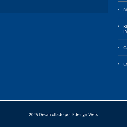
D
R
In
C
C
2025 Desarrollado por Edesign Web.