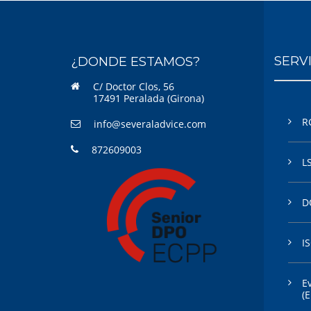
SERV
¿DONDE ESTAMOS?
C/ Doctor Clos, 56
17491 Peralada (Girona)
R
info@severaladvice.com
872609003
L
D
I
E
(E