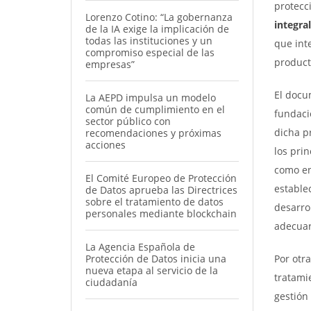
protecc
Lorenzo Cotino: “La gobernanza
integra
de la IA exige la implicación de
todas las instituciones y un
que int
compromiso especial de las
producto
empresas”
El docu
La AEPD impulsa un modelo
común de cumplimiento en el
fundaci
sector público con
dicha p
recomendaciones y próximas
acciones
los pri
como en 
El Comité Europeo de Protección
estable
de Datos aprueba las Directrices
sobre el tratamiento de datos
desarro
personales mediante blockchain
adecuar
La Agencia Española de
Protección de Datos inicia una
Por otra
nueva etapa al servicio de la
tratami
ciudadanía
gestión