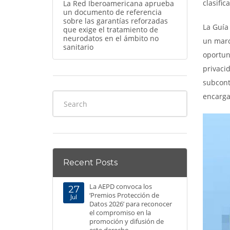
clasific
La Red Iberoamericana aprueba
un documento de referencia
sobre las garantías reforzadas
La Guía
que exige el tratamiento de
neurodatos en el ámbito no
un marc
sanitario
oportun
privaci
subcont
encarga
Recent Posts
La AEPD convoca los
27
‘Premios Protección de
Jul
Datos 2026’ para reconocer
el compromiso en la
promoción y difusión de