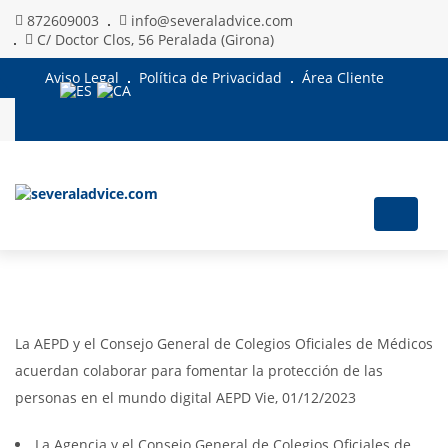
872609003
info@severaladvice.com
C/ Doctor Clos, 56 Peralada (Girona)
Aviso Legal
Política de Privacidad
Área Cliente
Toggle
navigat
La AEPD y el Consejo General de Colegios Oficiales de Médicos
acuerdan colaborar para fomentar la protección de las
personas en el mundo digital AEPD Vie, 01/12/2023
La Agencia y el Consejo General de Colegios Oficiales de