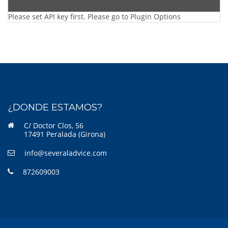
Please set API key first. Please go to Plugin Options
¿DONDE ESTAMOS?
C/ Doctor Clos, 56
17491 Peralada (Girona)
info@severaladvice.com
872609003