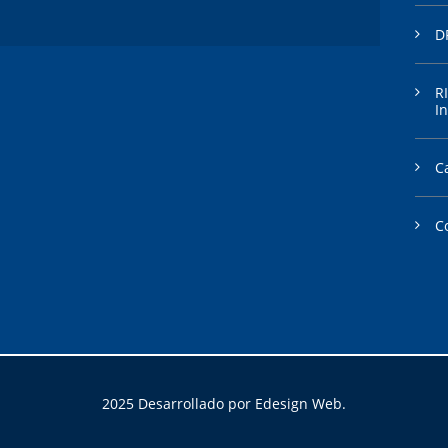
D
R
In
C
C
2025 Desarrollado por Edesign Web.