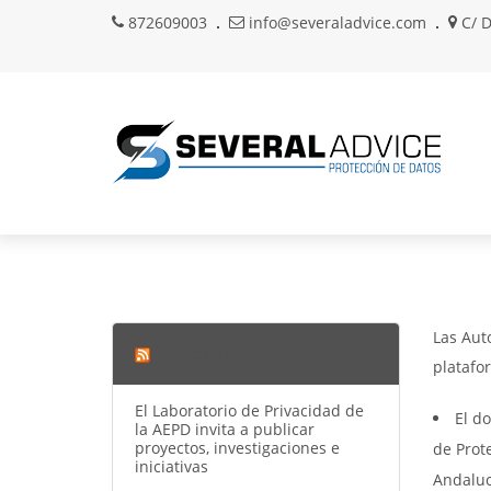
872609003
info@severaladvice.com
C/ D
Las Aut
Noticias AEPD
platafo
El Laboratorio de Privacidad de
El d
la AEPD invita a publicar
proyectos, investigaciones e
de Prot
iniciativas
Andaluc