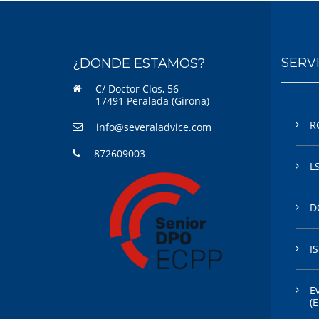
SERV
¿DONDE ESTAMOS?
C/ Doctor Clos, 56
17491 Peralada (Girona)
R
info@severaladvice.com
872609003
L
D
I
E
(E