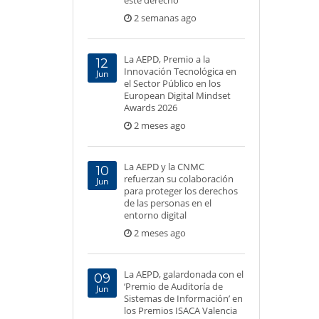
este derecho
2 semanas ago
La AEPD, Premio a la
12
Innovación Tecnológica en
Jun
el Sector Público en los
European Digital Mindset
Awards 2026
2 meses ago
La AEPD y la CNMC
10
refuerzan su colaboración
Jun
para proteger los derechos
de las personas en el
entorno digital
2 meses ago
La AEPD, galardonada con el
09
‘Premio de Auditoría de
Jun
Sistemas de Información’ en
los Premios ISACA Valencia