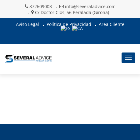
872609003
info@severaladvice.com
C/ Doctor Clos, 56 Peralada (Girona)
Aviso Legal
Política de Privacidad
Área Cliente
Togg
navig