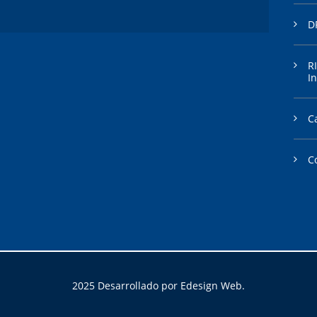
D
R
In
C
C
2025 Desarrollado por Edesign Web.