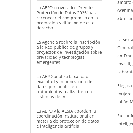
ámbito 
La AEPD convoca los ‘Premios
(webina
Protección de Datos 2026’ para
reconocer el compromiso en la
abrir u
promoción y difusión de este
derecho
La sext
La Agencia reabre la inscripción
a la Red pública de grupos y
General
proyectos de investigación sobre
en Tran
privacidad y tecnologías
emergentes
investi
Laborat
La AEPD analiza la calidad,
exactitud y minimización de
Elegida
datos personales en
tratamientos realizados con
mujeres
sistemas de IA
Julián 
La AEPD y la AESIA abordan la
Su confe
coordinación institucional en
materia de protección de datos
Inteligen
e inteligencia artificial