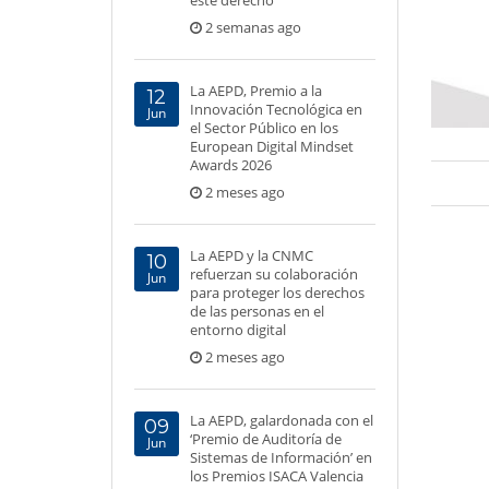
este derecho
2 semanas ago
La AEPD, Premio a la
12
Innovación Tecnológica en
Jun
el Sector Público en los
European Digital Mindset
Awards 2026
2 meses ago
La AEPD y la CNMC
10
refuerzan su colaboración
Jun
para proteger los derechos
de las personas en el
entorno digital
2 meses ago
La AEPD, galardonada con el
09
‘Premio de Auditoría de
Jun
Sistemas de Información’ en
los Premios ISACA Valencia