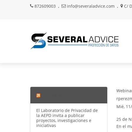
872609003
info@severaladvice.com
C/ D
Webinari
Noticias AEPD
rperez
Mié, 11
El Laboratorio de Privacidad de
la AEPD invita a publicar
25 de N
proyectos, investigaciones e
iniciativas
En el m