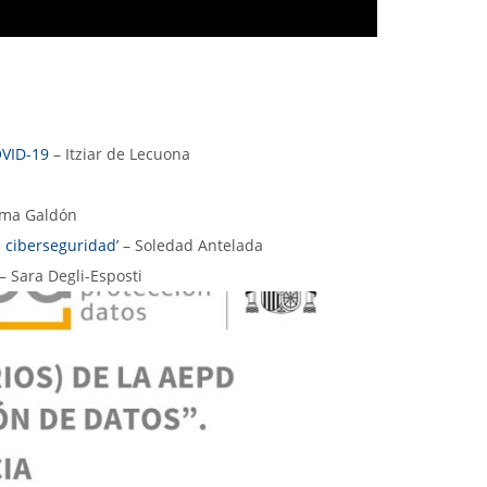
OVID-19
– Itziar de Lecuona
ma Galdón
a ciberseguridad’
– Soledad Antelada
– Sara Degli-Esposti