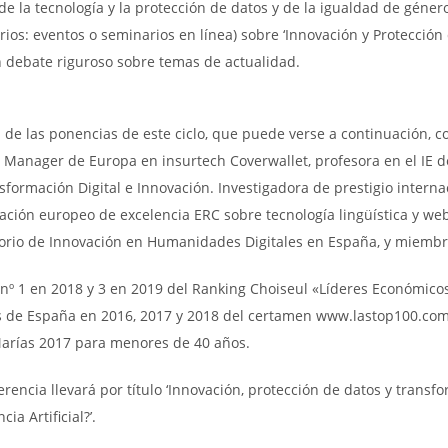
de la tecnología y la protección de datos y de la igualdad de géne
rios: eventos o seminarios en línea) sobre ‘Innovación y Protección
n debate riguroso sobre temas de actualidad.
a de las ponencias de este ciclo, que puede verse a continuación, c
 Manager de Europa en insurtech Coverwallet, profesora en el IE de 
sformación Digital e Innovación. Investigadora de prestigio intern
gación europeo de excelencia ERC sobre tecnología lingüística y we
orio de Innovación en Humanidades Digitales en España, y miembr
 nº 1 en 2018 y 3 en 2019 del Ranking Choiseul «Líderes Económico
 de España en 2016, 2017 y 2018 del certamen www.lastop100.com 
Marías 2017 para menores de 40 años.
rencia llevará por título ‘Innovación, protección de datos y transfor
cia Artificial?’.