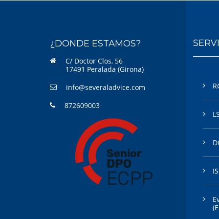
SERV
¿DONDE ESTAMOS?
C/ Doctor Clos, 56
17491 Peralada (Girona)
R
info@severaladvice.com
872609003
L
D
I
E
(E