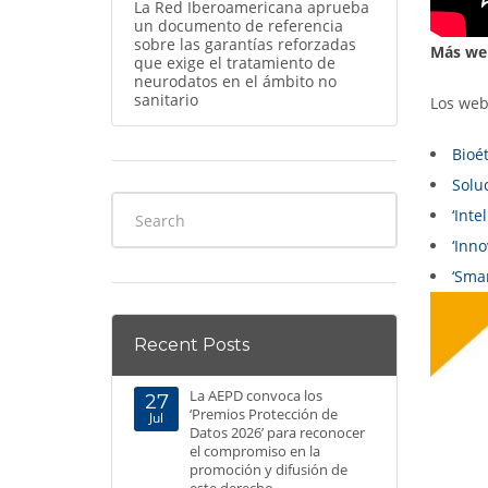
La Red Iberoamericana aprueba
un documento de referencia
sobre las garantías reforzadas
Más web
que exige el tratamiento de
neurodatos en el ámbito no
sanitario
Los web
Bioét
Solu
‘Inte
‘Inno
‘Smar
Recent Posts
La AEPD convoca los
27
‘Premios Protección de
Jul
Datos 2026’ para reconocer
el compromiso en la
promoción y difusión de